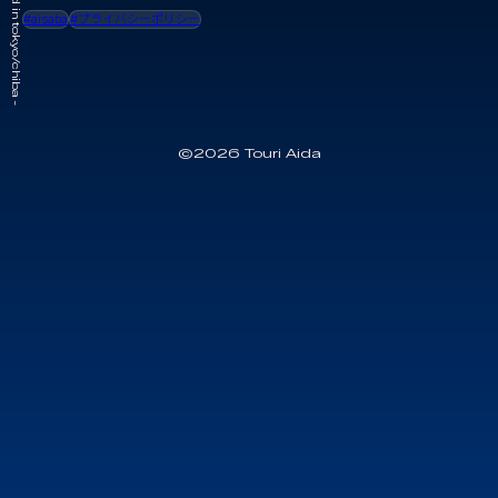
- touri aida based in tokyo/chiba -
#aisaba
#プライバシーポリシー
©2026 Touri Aida