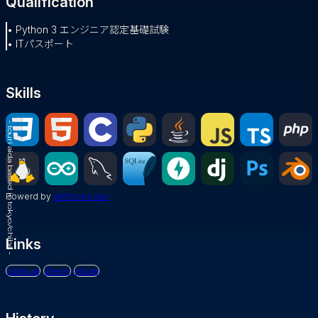
Qualification
• Python 3 エンジニア認定基礎試験
• ITパスポート
Skills
- touri aida based in tokyo/chiba -
Powerd by
skillicons.dev
Links
Github
Zenn
Note