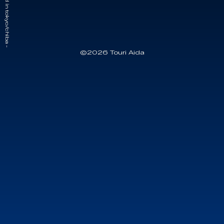
- touri aida based in tokyo/chiba -
©2026 Touri Aida